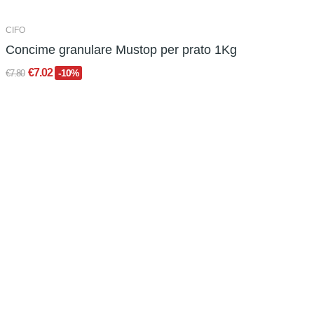
CIFO
Concime granulare Mustop per prato 1Kg
€7.02
-10%
€7.80