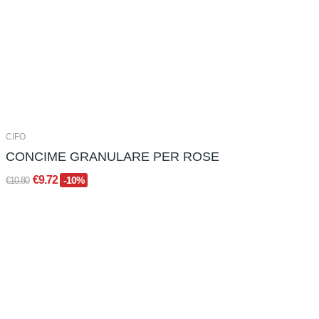
CIFO
CONCIME GRANULARE PER ROSE
€9.72
-10%
€10.80
Out-Of-Stock