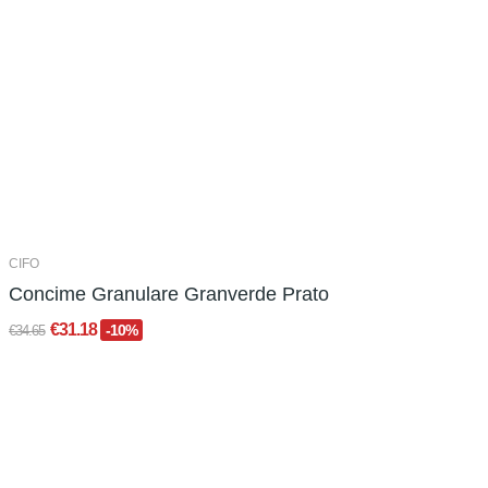
CIFO
Concime Granulare Granverde Prato
€31.18
-10%
€34.65