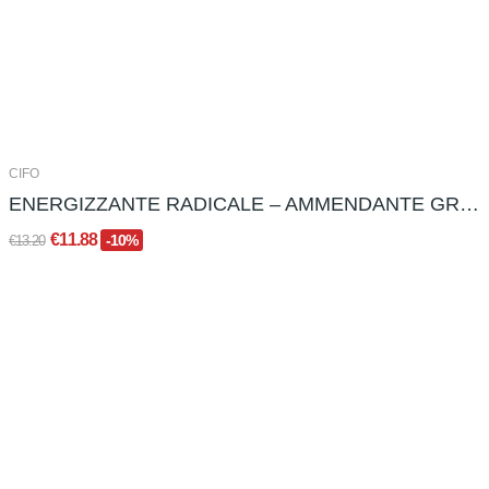
CIFO
ENERGIZZANTE RADICALE – AMMENDANTE GRANULARE...
€11.88
-10%
€13.20