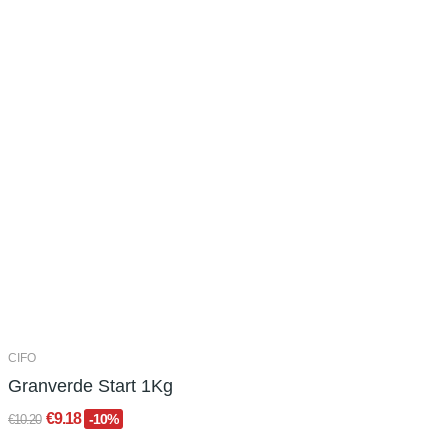
CIFO
Granverde Start 1Kg
€9.18
-10%
€10.20