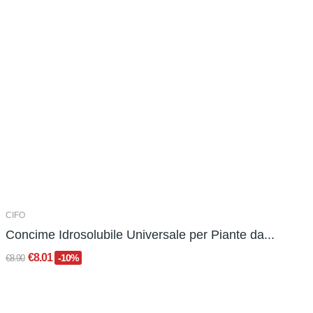
CIFO
Concime Idrosolubile Universale per Piante da...
€8.01
-10%
€8.90