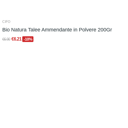
CIFO
Bio Natura Talee Ammendante in Polvere 200Gr
€6.21
-10%
€6.90