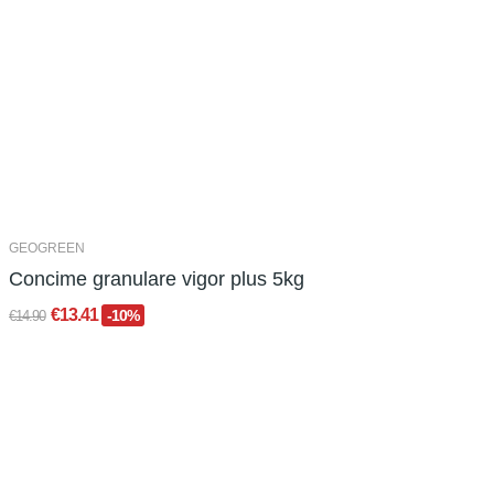
GEOGREEN
Concime granulare vigor plus 5kg
€13.41
-10%
€14.90