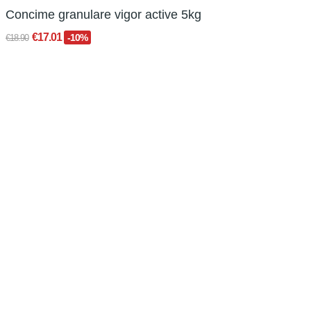
Concime granulare vigor active 5kg
€17.01
-10%
€18.90