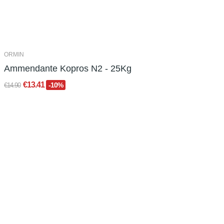
ORMIN
Ammendante Kopros N2 - 25Kg
€13.41
-10%
€14.90