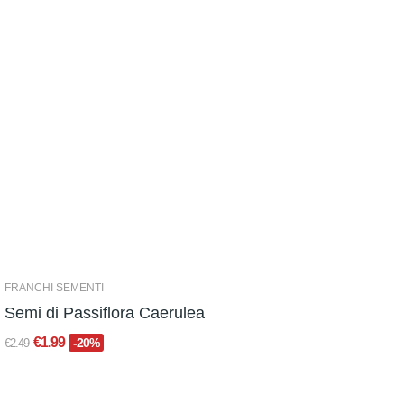
FRANCHI SEMENTI
Semi di Passiflora Caerulea
€1.99
-20%
€2.49