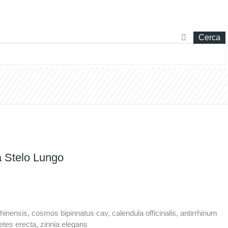
Cerca
l Verde
Offerte Del Mese
a Stelo Lungo
chinensis, cosmos bipinnatus cav, calendula officinalis, antirrhinum
etes erecta, zinnia elegans