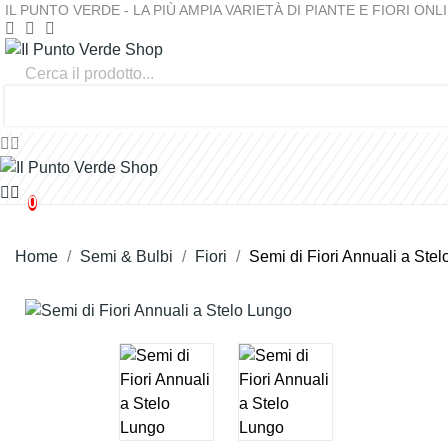
IL PUNTO VERDE - LA PIÙ AMPIA VARIETÀ DI PIANTE E FIORI ONL
0
0
€0.00
0
Da Interno
Da Esterno
Aromatiche E Orto
Da Frutto
0
Home
Semi & Bulbi
Fiori
Semi di Fiori Annuali a Ste