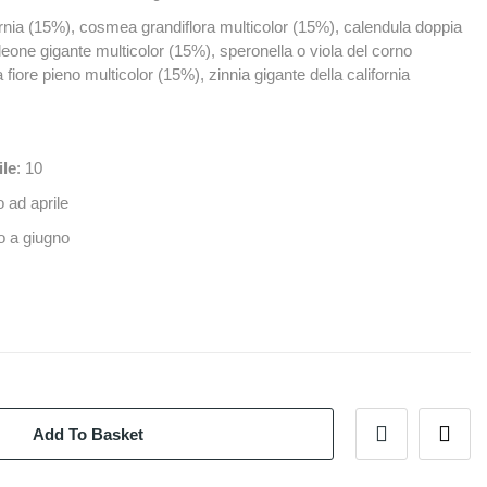
fornia (15%), cosmea grandiflora multicolor (15%), calendula doppia
 leone gigante multicolor (15%), speronella o viola del corno
 fiore pieno multicolor (15%), zinnia gigante della california
ile
: 10
o ad aprile
 a giugno
Add To Basket