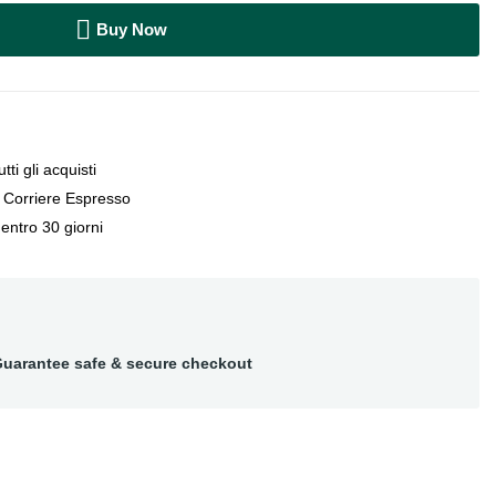
Buy Now
tti gli acquisti
e Corriere Espresso
entro 30 giorni
uarantee safe & secure checkout