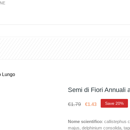
INE
Grasse
Semi & Bulbi
Vasi & Accessori
Cura De
lo Lungo
Semi di Fiori Annuali 
Save 20%
€1.79
€1.43
Nome scientifico
: callistephus 
majus, delphinium consolida, tag