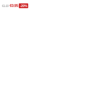
€0.95
-20%
€1.19