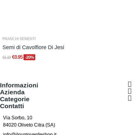
FRANCHI SEMENTI
Semi di Cavolfiore Di Jesi
€0.95
-20%
€1.19

Informazioni

Azienda

Categorie
Contatti
Via Sorbo, 10
84020 Oliveto Citra (SA)
info@ilpuntoverdeshop.it